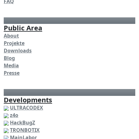
FAQ
Public Area
About
Projekte
Downloads
Blog
Media
Presse
Developments
ULTRACODEX
z4o
HackBugZ
TRONBOTIX
MainLabor