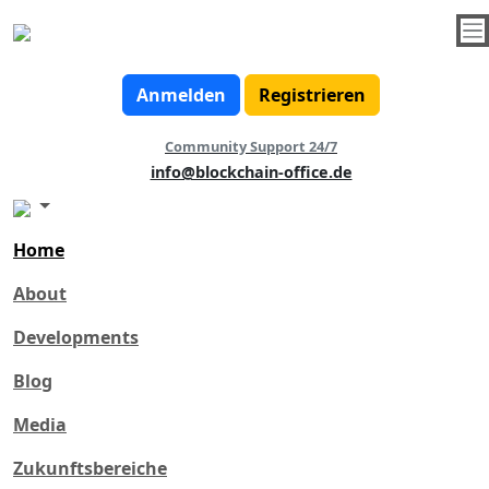
Zum Blog-Index
PDF's
Anmelden
Registrieren
HackBugZ the official GitHub channel
Community Support 24/7
HackBugZ ist jetzt der offizielle GitHub Kanal von
info@blockchain-office.de
Blockchain Office
In Zukunft werden alle Repositories und Packages
von Blockchain Office hier hochgeladen.
Home
About
Developments
Blog
Media
Zukunftsbereiche