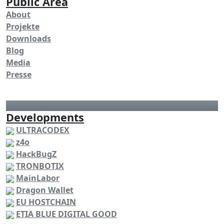
Public Area
About
Projekte
Downloads
Blog
Media
Presse
Developments
ULTRACODEX
z4o
HackBugZ
TRONBOTIX
MainLabor
Dragon Wallet
EU HOSTCHAIN
ETIA BLUE DIGITAL GOOD